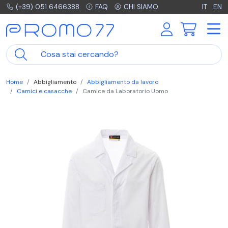
(+39) 051 6466388
FAQ
CHI SIAMO
IT
EN
Home
Abbigliamento
Abbigliamento da lavoro
Camici e casacche
Camice da Laboratorio Uomo