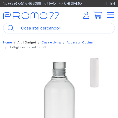
(+39) 051 6466388
FAQ
CHI SIAMO
IT
EN
Home
Altri Gadget
Casa e Living
Accessori Cucina
Bottiglia in borosilicato 1L