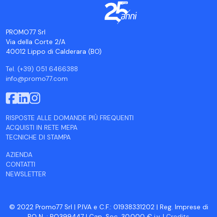
PROMO77 Srl
Via della Corte 2/A
40012 Lippo di Calderara (BO)
Tel. (+39) 051 6466388
info@promo77.com
RISPOSTE ALLE DOMANDE PIÙ FREQUENTI
ACQUISTI IN RETE MEPA
TECNICHE DI STAMPA
AZIENDA
CONTATTI
NEWSLETTER
© 2022 Promo77 Srl | P.IVA e C.F.: 01938331202 | Reg. Imprese di
BO N. : BO399447 | Cap. Soc. 30.000 € i.v. |
Credits