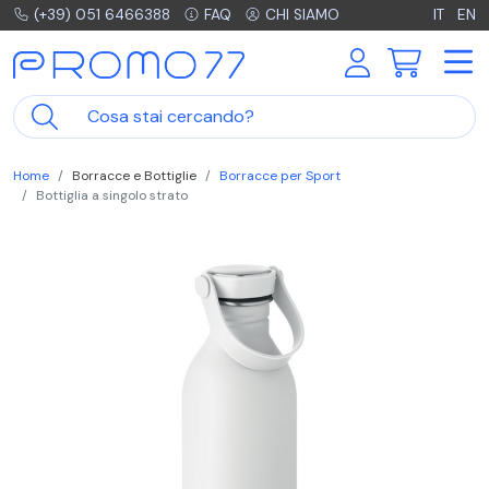
(+39) 051 6466388
FAQ
CHI SIAMO
IT
EN
Home
Borracce e Bottiglie
Borracce per Sport
Bottiglia a singolo strato