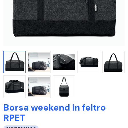
Borsa weekend in feltro
RPET