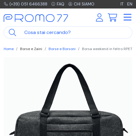
(+39) 051 6466388
FAQ
CHI SIAMO
IT
EN
Home
Borse e Zaini
Borse e Borsoni
Borsa weekend in feltro RPET