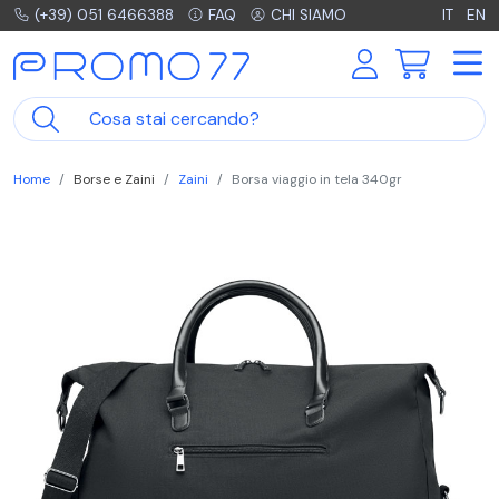
(+39) 051 6466388
FAQ
CHI SIAMO
IT
EN
Home
Borse e Zaini
Zaini
Borsa viaggio in tela 340gr