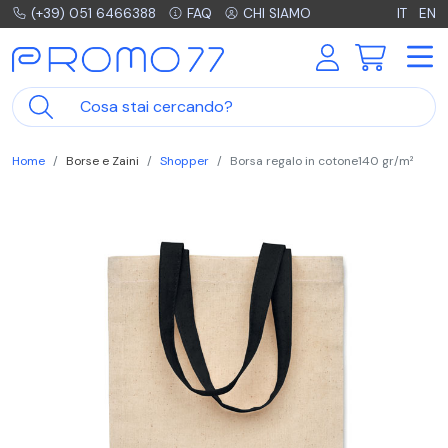
(+39) 051 6466388
FAQ
CHI SIAMO
IT
EN
Home
Borse e Zaini
Shopper
Borsa regalo in cotone140 gr/m²