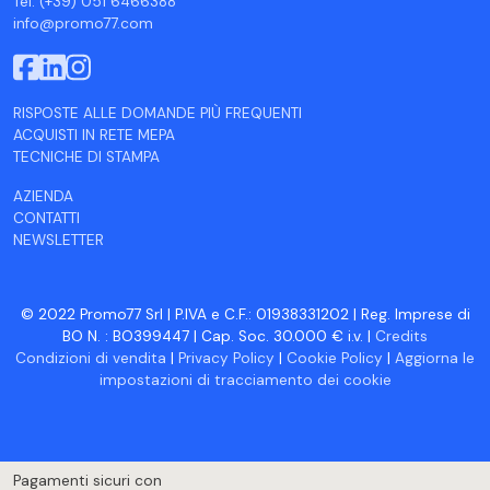
Tel. (+39) 051 6466388
info@promo77.com
RISPOSTE ALLE DOMANDE PIÙ FREQUENTI
ACQUISTI IN RETE MEPA
TECNICHE DI STAMPA
AZIENDA
CONTATTI
NEWSLETTER
© 2022 Promo77 Srl | P.IVA e C.F.: 01938331202 | Reg. Imprese di
BO N. : BO399447 | Cap. Soc. 30.000 € i.v. |
Credits
Condizioni di vendita
|
Privacy Policy
|
Cookie Policy
|
Aggiorna le
impostazioni di tracciamento dei cookie
Pagamenti sicuri con