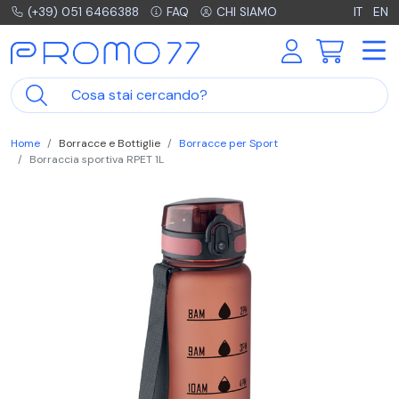
(+39) 051 6466388
FAQ
CHI SIAMO
IT
EN
Home
Borracce e Bottiglie
Borracce per Sport
Borraccia sportiva RPET 1L