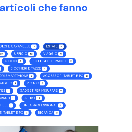
 articoli che fanno
OLCI E CARAMELLE
ESTATE
12
6
UFFICIO
VIAGGIO
24
12
6
GIOCHI
BOTTIGLIE TERMICHE
8
2
BICCHIERI E TAZZE
4
ORI SMARTPHONE
ACCESSORI TABLET E PC
2
2
INAGGIO
PIC NIC
1
6
TES
GADGET PER MISURARE
1
5
ARSUPI
ALTRO
1
13
SHELL
LINEA PROFESSIONAL
1
2
, TABLET E PC
RICARICA
2
2