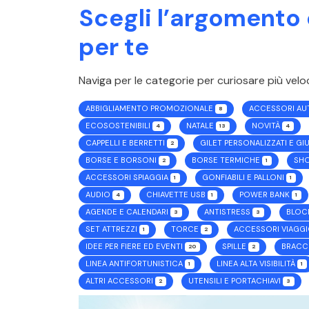
Scegli l’argomento c
per te
Naviga per le categorie per curiosare più velo
ABBIGLIAMENTO PROMOZIONALE
ACCESSORI A
8
ECOSOSTENIBILI
NATALE
NOVITÀ
4
13
4
CAPPELLI E BERRETTI
GILET PERSONALIZZATI E G
2
BORSE E BORSONI
BORSE TERMICHE
SH
2
1
ACCESSORI SPIAGGIA
GONFIABILI E PALLONI
1
1
AUDIO
CHIAVETTE USB
POWER BANK
4
1
1
AGENDE E CALENDARI
ANTISTRESS
BLOC
3
3
SET ATTREZZI
TORCE
ACCESSORI VIAGG
1
2
IDEE PER FIERE ED EVENTI
SPILLE
BRACC
20
2
LINEA ANTIFORTUNISTICA
LINEA ALTA VISIBILITÀ
1
1
ALTRI ACCESSORI
UTENSILI E PORTACHIAVI
2
3