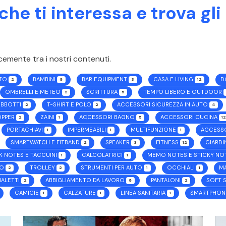
he ti interessa e trova gli
cemente tra i nostri contenuti.
UTO
BAMBINI
BAR EQUIPMENT
CASA E LIVING
D
2
6
3
12
OMBRELLI E METEO
SCRITTURA
TEMPO LIBERO E OUTDOOR
2
5
IUBBOTTI
T-SHIRT E POLO
ACCESSORI SICUREZZA IN AUTO
2
2
4
OPPER
ZAINI
ACCESSORI BAGNO
ACCESSORI CUCINA
2
1
5
12
PORTACHIAVI
IMPERMEABILI
MULTIFUNZIONE
ACCESS
1
1
1
SMARTWATCH E FITBAND
SPEAKER
FITNESS
GIARD
2
3
12
K NOTES E TACCUINI
CALCOLATRICI
MEMO NOTES E STICKY NO
1
1
IO
TROLLEY
STRUMENTI PER AUTO
OCCHIALI
M
2
2
1
1
IALETTI
ABBIGLIAMENTO DA LAVORO
PANTALONI
SOFT 
2
6
2
CAMICIE
CALZATURE
LINEA SANITARIA
SMARTPHONE
1
1
1