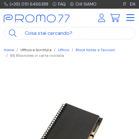
(+39) 051 6466388
FAQ
CHI SIAMO
IT
EN
Home
Ufficio e Scrittura
Ufficio
Block Notes e Taccuini
B6 Blocnotes in carta riciclata