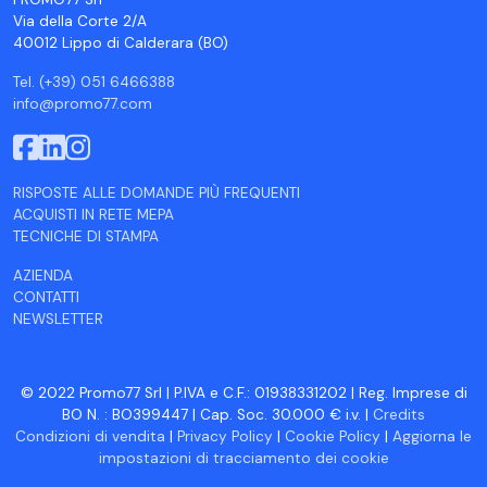
Via della Corte 2/A
40012 Lippo di Calderara (BO)
Tel. (+39) 051 6466388
info@promo77.com
RISPOSTE ALLE DOMANDE PIÙ FREQUENTI
ACQUISTI IN RETE MEPA
TECNICHE DI STAMPA
AZIENDA
CONTATTI
NEWSLETTER
© 2022 Promo77 Srl | P.IVA e C.F.: 01938331202 | Reg. Imprese di
BO N. : BO399447 | Cap. Soc. 30.000 € i.v. |
Credits
Condizioni di vendita
|
Privacy Policy
|
Cookie Policy
|
Aggiorna le
impostazioni di tracciamento dei cookie