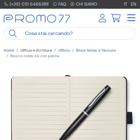
(+39) 051 6466388
FAQ
CHI SIAMO
IT
EN
Home
Ufficio e Scrittura
Ufficio
Block Notes e Taccuini
Blocco notes A6 con penna