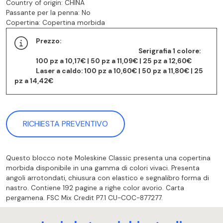
Country of origin: CHINA
Passante per la penna: No
Copertina: Copertina morbida
Prezzo: ⠀⠀⠀⠀⠀⠀⠀⠀⠀⠀⠀⠀ ⠀⠀⠀⠀⠀⠀⠀⠀⠀⠀⠀⠀
⠀⠀⠀⠀⠀⠀⠀⠀⠀⠀⠀⠀ ⠀⠀⠀⠀⠀⠀⠀⠀ Serigrafia 1 colore:
100 pz a 10,17€ | 50 pz a 11,09€ | 25 pz a 12,60€
⠀⠀⠀⠀ Laser a caldo: 100 pz a 10,60€ | 50 pz a 11,80€ | 25
pz a 14,42€
RICHIESTA PREVENTIVO
Questo blocco note Moleskine Classic presenta una copertina
morbida disponibile in una gamma di colori vivaci. Presenta
angoli arrotondati, chiusura con elastico e segnalibro forma di
nastro. Contiene 192 pagine a righe color avorio. Carta
pergamena. FSC Mix Credit P7.1 CU-COC-877277.