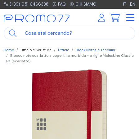
(+39) 051 6466388
FAQ
CHI SIAMO
IT
EN
Home
Ufficio e Scrittura
Ufficio
Block Notes e Taccuini
Blocco note scarlatto a copertina morbida - a righe Moleskine Classic
PK (scarlatto)