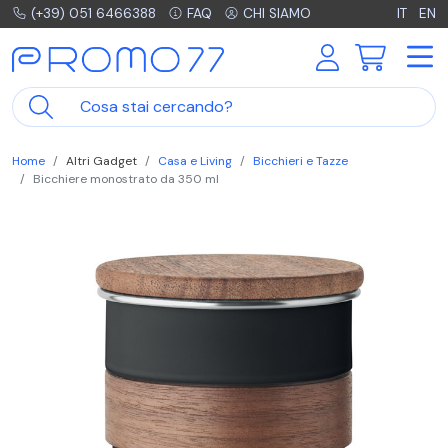
(+39) 051 6466388
FAQ
CHI SIAMO
IT
EN
Home
Altri Gadget
Casa e Living
Bicchieri e Tazze
Bicchiere monostrato da 350 ml