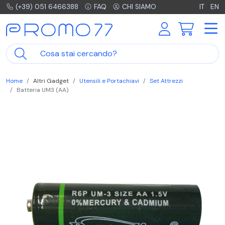
(+39) 051 6466388
FAQ
CHI SIAMO
IT
EN
Home
Altri Gadget
Utensili e Portachiavi
Set Attrezzi
Batteria UM3 (AA)