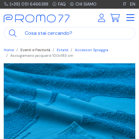
(+39) 051 6466388
FAQ
CHI SIAMO
IT
EN
Home
Eventi e Festività
Estate
Accessori Spiaggia
Asciugamano jacquard 100x183 cm