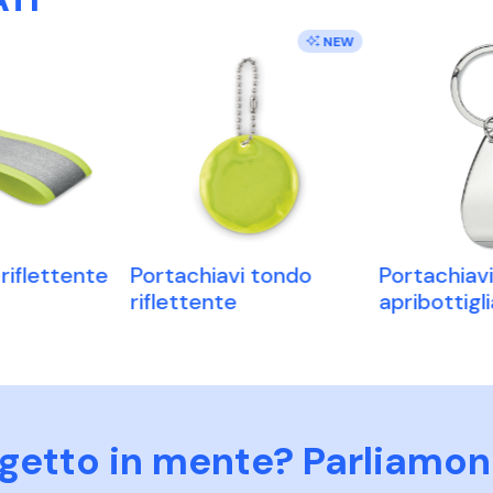
NEW
riflettente
Portachiavi tondo
Portachiav
riflettente
apribottigli
ogetto in mente? Parliamon