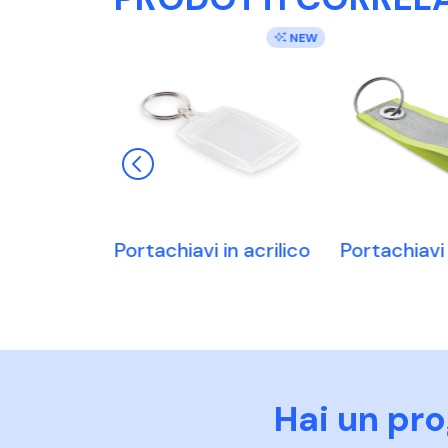
NEW
 con
Portachiavi in acrilico
Portachiavi 
tifunzi
Hai un pr