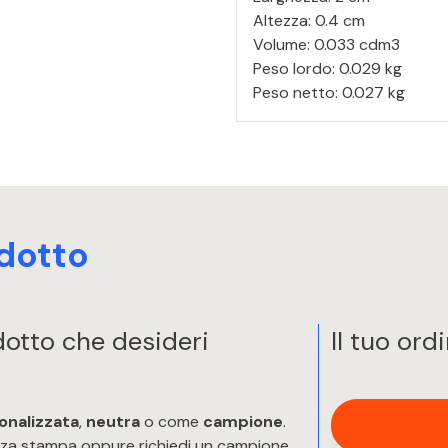
Altezza: 0.4 cm
Volume: 0.033 cdm3
Peso lordo: 0.029 kg
Peso netto: 0.027 kg
dotto
odotto che desideri
Il tuo ord
onalizzata
,
neutra
o come
campione
.
enza stampa oppure richiedi un campione