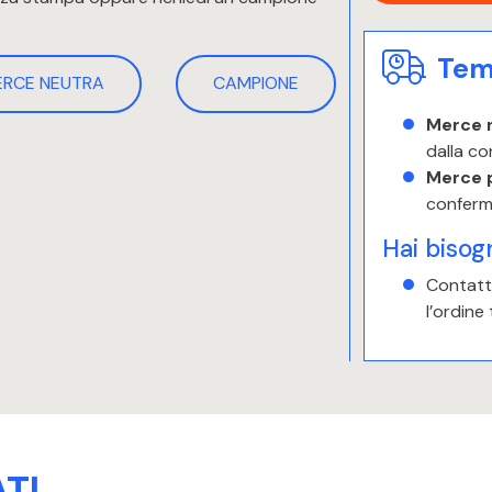
Temp
ERCE NEUTRA
CAMPIONE
Merce 
dalla co
Merce 
conferm
Hai bisog
Contatta
l’ordine
TI