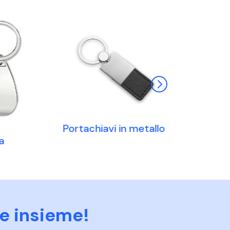
i
Portachiavi in metallo
Portachiavi
a
Personaliz
e insieme!