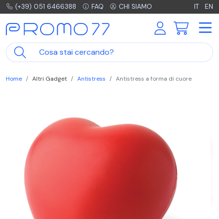
(+39) 051 6466388
FAQ
CHI SIAMO
IT
EN
Home
Altri Gadget
Antistress
Antistress a forma di cuore