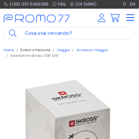
(+39) 051 6466388
FAQ
CHI SIAMO
IT
EN
Home
Eventi e Festività
Viaggio
Accessori Viaggio
Adattatore Skross USB 12W