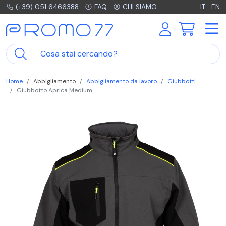
(+39) 051 6466388
FAQ
CHI SIAMO
IT
EN
Home
Abbigliamento
Abbigliamento da lavoro
Giubbotti
Giubbotto Aprica Medium