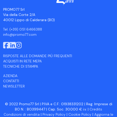
PROMO77 Srl
Via della Corte 2/A
40012 Lippo di Calderara (BO)
Tel. (+39) 051 6466388
info@promo77.com
RISPOSTE ALLE DOMANDE PIÙ FREQUENTI
ACQUISTI IN RETE MEPA
TECNICHE DI STAMPA
AZIENDA
CONTATTI
NEWSLETTER
© 2022 Promo77 Srl | P.IVA e C.F.: 01938331202 | Reg. Imprese di
BO N. : BO399447 | Cap. Soc. 30.000 € i.v. |
Credits
Condizioni di vendita
|
Privacy Policy
|
Cookie Policy
|
Aggiorna le